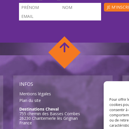
JE M'INSCR
INFOS
Mentions légales
Pour offrir 
Plan du site
cookies pou
Destinations Cheval
consentir à
755 chemin des Basses Combes
comportement
26230 Chantemerle lès Grignan
ou de retire
France
caractéristi