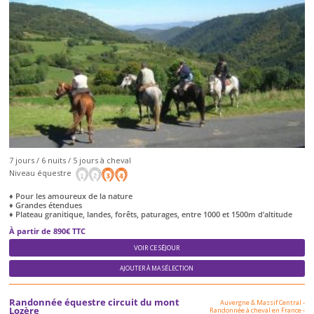
7 jours / 6 nuits / 5 jours à cheval
Niveau équestre
♦ Pour les amoureux de la nature
♦ Grandes étendues
♦ Plateau granitique, landes, forêts, paturages, entre 1000 et 1500m d’altitude
À partir de 890€ TTC
VOIR CE SÉJOUR
AJOUTER À MA SÉLECTION
Randonnée équestre circuit du mont
Auvergne & Massif Central
-
Lozère
Randonnée à cheval en France
-