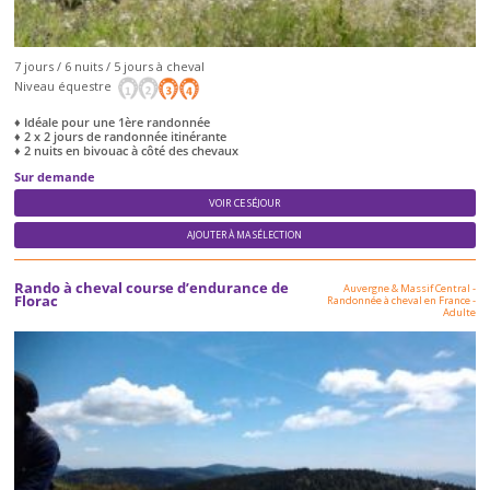
7 jours / 6 nuits / 5 jours à cheval
Niveau équestre
♦ Idéale pour une 1ère randonnée
♦ 2 x 2 jours de randonnée itinérante
♦ 2 nuits en bivouac à côté des chevaux
Sur demande
VOIR CE SÉJOUR
AJOUTER À MA SÉLECTION
Rando à cheval course d’endurance de
Auvergne & Massif Central
-
Florac
Randonnée à cheval en France
-
Adulte