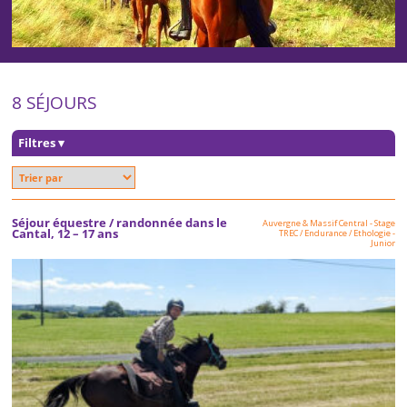
8 SÉJOURS
Filtres
▾
Séjour équestre / randonnée dans le
Auvergne & Massif Central
-
Stage
Cantal, 12 – 17 ans
TREC / Endurance / Ethologie
-
Junior