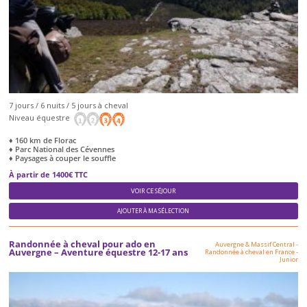
7 jours / 6 nuits / 5 jours à cheval
Niveau équestre
♦ 160 km de Florac
♦ Parc National des Cévennes
♦ Paysages à couper le souffle
À partir de 1400€ TTC
VOIR CE SÉJOUR
AJOUTER À MA SÉLECTION
Randonnée à cheval pour ado en
Auvergne & Massif Central
-
Auvergne – Aventure équestre 12-17 ans
Randonnée à cheval en France
-
Junior