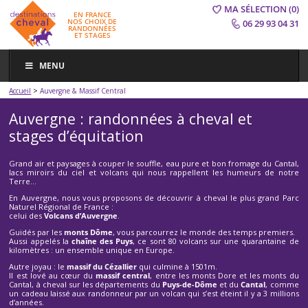
MA SÉLECTION
(0)
EN FRANCE
NOS CHOIX DE
06 29 93 04 31
RANDONNÉES
ET STAGES
MENU
>
Accueil
Auvergne & Massif Central
Auvergne : randonnées à cheval et
stages d’équitation
Grand air et paysages à couper le souffle, eau pure et bon fromage du Cantal,
lacs miroirs du ciel et volcans qui nous rappellent les humeurs de notre
Terre…
En Auvergne, nous vous proposons de découvrir à cheval le plus grand Parc
Naturel Régional de France :
celui des
Volcans d’Auvergne
.
Guidés par les
monts Dôme
, vous parcourrez le monde des temps premiers.
Aussi appelés la
chaîne des Puys
, ce sont 80 volcans sur une quarantaine de
kilomètres : un ensemble unique en Europe.
Autre joyau : le
massif du Cézallier
qui culmine à 1501m.
Il est lové au cœur du
massif central
, entre les monts Dore et les monts du
Cantal, à cheval sur les départements du
Puys-de-Dôme
et du
Cantal
, comme
un cadeau laissé aux randonneur par un volcan qui s’est éteint il y a 3 millions
d’années.