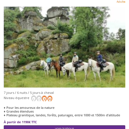
Adulte
7 jours / 6 nuits / 5 jours à cheval
Niveau équestre
♦ Pour les amoureux de la nature
♦ Grandes étendues
♦ Plateau granitique, landes, forêts, paturages, entre 1000 et 1500m d’altitude
À partir de 1190€ TTC
VOIR CE SÉJOUR