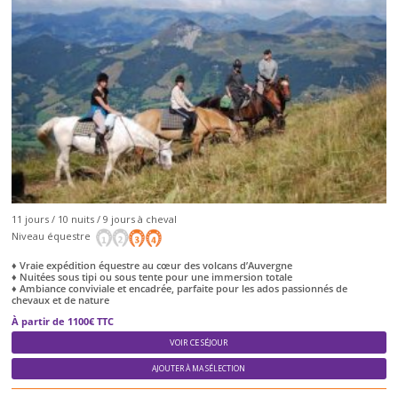
11 jours / 10 nuits / 9 jours à cheval
Niveau équestre
♦ Vraie expédition équestre au cœur des volcans d’Auvergne
♦ Nuitées sous tipi ou sous tente pour une immersion totale
♦ Ambiance conviviale et encadrée, parfaite pour les ados passionnés de
chevaux et de nature
À partir de 1100€ TTC
VOIR CE SÉJOUR
AJOUTER À MA SÉLECTION