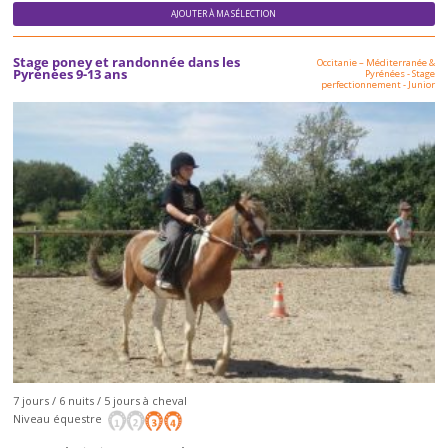
AJOUTER À MA SÉLECTION
Stage poney et randonnée dans les
Occitanie – Méditerranée &
Pyrénées 9-13 ans
Pyrénées
-
Stage
perfectionnement
-
Junior
7 jours / 6 nuits / 5 jours à cheval
Niveau équestre