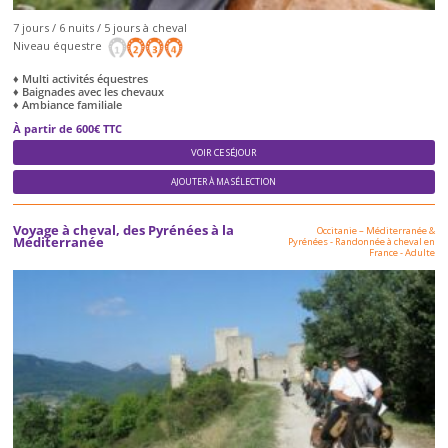
7 jours / 6 nuits / 5 jours à cheval
Niveau équestre
♦ Multi activités équestres
♦ Baignades avec les chevaux
♦ Ambiance familiale
À partir de 600€ TTC
VOIR CE SÉJOUR
AJOUTER À MA SÉLECTION
Voyage à cheval, des Pyrénées à la
Occitanie – Méditerranée &
Méditerranée
Pyrénées
-
Randonnée à cheval en
France
-
Adulte