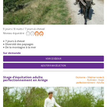
9 jours / 8 nuits / 7 jours à cheval
Niveau équestre
♦ 7 jours à cheval
♦ Diversité des paysages
♦ De la montagne à la mer
Sur demande
VOIR CE SÉJOUR
AJOUTER À MA SÉLECTION
Stage d’équitation adulte
Occitanie – Méditerranée &
perfectionnement en Ariège
Pyrénées
-
Stage
perfectionnement
-
Adulte