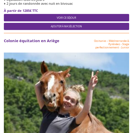
♦ 2 jours de randonnée avec nuit en bivouac
À partir de 1285€ TTC
VOIR CE SÉJOUR
AJOUTER À MA SÉLECTION
Colonie équitation en Ariège
Occitanie – Méditerranée &
Pyrénées
-
Stage
perfectionnement
-
Junior