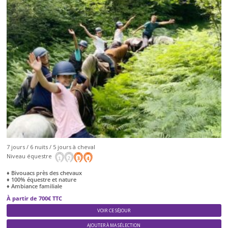
7 jours / 6 nuits / 5 jours à cheval
Niveau équestre
♦ Bivouacs près des chevaux
♦ 100% équestre et nature
♦ Ambiance familiale
À partir de 700€ TTC
VOIR CE SÉJOUR
AJOUTER À MA SÉLECTION