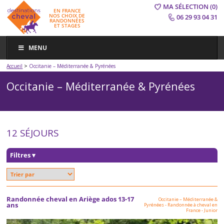
MA SÉLECTION
(0)
EN FRANCE
NOS CHOIX DE
06 29 93 04 31
RANDONNÉES
ET STAGES
MENU
>
Accueil
Occitanie – Méditerranée & Pyrénées
Occitanie – Méditerranée & Pyrénées
12 SÉJOURS
Filtres
▾
Randonnée cheval en Ariège ados 13-17
Occitanie – Méditerranée &
ans
Pyrénées
-
Randonnée à cheval en
France
-
Junior