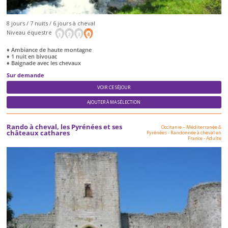
8 jours / 7 nuits / 6 jours à cheval
Niveau équestre
♦ Ambiance de haute montagne
♦ 1 nuit en bivouac
♦ Baignade avec les chevaux
Sur demande
VOIR CE SÉJOUR
AJOUTER À MA SÉLECTION
Rando à cheval, les Pyrénées et ses
Occitanie – Méditerranée &
châteaux cathares
Pyrénées
-
Randonnée à cheval en
France
-
Adulte