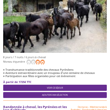
8 jours / 7 nuits / 6 jours à cheval
Niveau équestre
♦ Transhumance traditionnelle des chevaux Pyrénéens
♦ Aventure extraordinaire avec un troupeau d'une centaine de chevaux
♦ Participation aux fêtes organisées pour cet évènement
À partir de 1725€ TTC
VOIR CE SÉJOUR
AJOUTER À MA SÉLECTION
Randonnée à cheval, les Pyrénées et les
Occitanie – Méditerranée &
lacs d’altitude
Pyrénées
-
Randonnée à cheval en