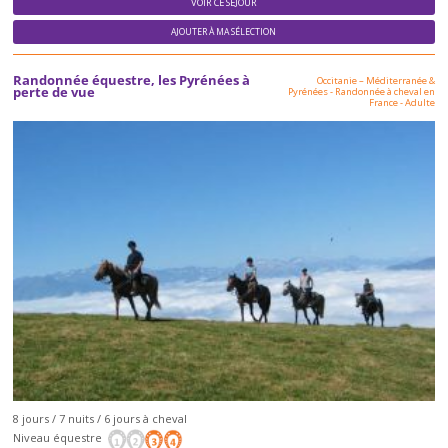
VOIR CE SÉJOUR
AJOUTER À MA SÉLECTION
Randonnée équestre, les Pyrénées à
Occitanie – Méditerranée &
perte de vue
Pyrénées
-
Randonnée à cheval en
France
-
Adulte
8 jours / 7 nuits / 6 jours à cheval
Niveau équestre