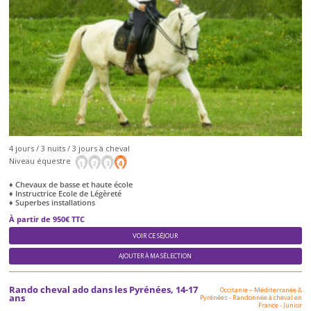
4 jours / 3 nuits / 3 jours à cheval
Niveau équestre
♦ Chevaux de basse et haute école
♦ Instructrice Ecole de Légèreté
♦ Superbes installations
À partir de 950€ TTC
VOIR CE SÉJOUR
AJOUTER À MA SÉLECTION
Rando cheval ado dans les Pyrénées, 14-17
Occitanie – Méditerranée &
ans
Pyrénées
-
Randonnée à cheval en
France
-
Junior