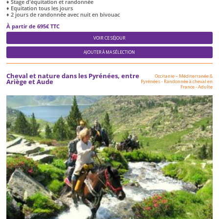
♦ Stage d'équitation et randonnée
♦ Equitation tous les jours
♦ 2 jours de randonnée avec nuit en bivouac
À partir de 695€ TTC
VOIR CE SÉJOUR
AJOUTER À MA SÉLECTION
Cheval et nature dans les Pyrénées, entre
Occitanie – Méditerranée &
Ariège et Aude
Pyrénées
-
Randonnée à cheval en
France
-
Adulte