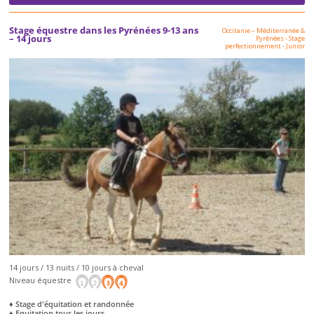
Stage équestre dans les Pyrénées 9-13 ans
Occitanie – Méditerranée &
– 14 jours
Pyrénées
-
Stage
perfectionnement
-
Junior
14 jours / 13 nuits / 10 jours à cheval
Niveau équestre
♦ Stage d'équitation et randonnée
♦ Equitation tous les jours