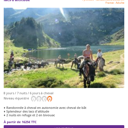
France
-
Adulte
8 jours / 7 nuits / 6 jours à cheval
Niveau équestre
♦ Randonnée à cheval en autonomie avec cheval de bât
♦ Splendeur des lacs d'altitude
♦ 2 nuits en refuge et 2 en bivouac
À partir de 1625€ TTC