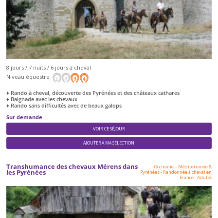
8 jours / 7 nuits / 6 jours à cheval
Niveau équestre
♦ Rando à cheval, découverte des Pyrénées et des châteaux cathares
♦ Baignade avec les chevaux
♦ Rando sans difficultés avec de beaux galops
Sur demande
VOIR CE SÉJOUR
AJOUTER À MA SÉLECTION
Transhumance des chevaux Mérens dans
Occitanie – Méditerranée &
les Pyrénées
Pyrénées
-
Randonnée à cheval en
France
-
Adulte