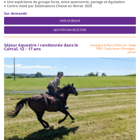
♦ Une expérience de groupe forte, entre autonomie, partage et équitation
♦ Centre visité par Destinations Cheval en février 2025
Sur demande
VOIR CE SÉJOUR
AJOUTER À MA SÉLECTION
Séjour équestre / randonnée dans le
Auvergne & Massif Central
-
Stage
Cantal, 12 – 17 ans
TREC / Endurance / Ethologie
-
Junior