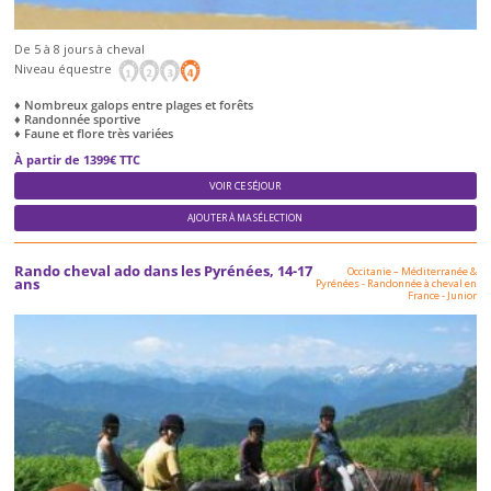
De 5 à 8 jours à cheval
Niveau équestre
♦ Nombreux galops entre plages et forêts
♦ Randonnée sportive
♦ Faune et flore très variées
À partir de 1399€ TTC
VOIR CE SÉJOUR
AJOUTER À MA SÉLECTION
Rando cheval ado dans les Pyrénées, 14-17
Occitanie – Méditerranée &
ans
Pyrénées
-
Randonnée à cheval en
France
-
Junior