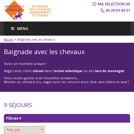
MA SÉLECTION
(0)
EN FRANCE
NOS CHOIX DE
06 29 93 04 31
RANDONNÉES
ET STAGES
MENU
>
Accueil
Baignade avec les chevaux
Baignade avec les chevaux
Vivez un moment unique !
Nagez avec votre
cheval
dans l’
océan atlantique
ou des
lacs de montagne
.
Vous voulez goûter à de nouvelles sensations…
Monter un cheval à cru, nager avec lui, vous en avez rêvé, alors faites le saut !
9 SÉJOURS
Filtres
▾