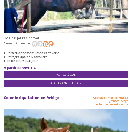
De 6 à 8 jours à cheval
Niveau équestre
♦ Perfectionnement intensif et varié
♦ Petit groupe de 6 cavaliers
♦ 4h de cours par jour
À partir de 999€ TTC
VOIR CE SÉJOUR
AJOUTER À MA SÉLECTION
Colonie équitation en Ariège
Occitanie – Méditerranée &
Pyrénées
-
Stage
perfectionnement
-
Junior