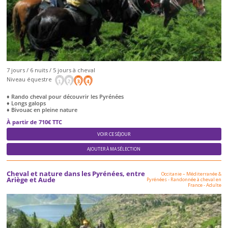
7 jours / 6 nuits / 5 jours à cheval
Niveau équestre
♦ Rando cheval pour découvrir les Pyrénées
♦ Longs galops
♦ Bivouac en pleine nature
À partir de 710€ TTC
VOIR CE SÉJOUR
AJOUTER À MA SÉLECTION
Cheval et nature dans les Pyrénées, entre
Occitanie – Méditerranée &
Ariège et Aude
Pyrénées
-
Randonnée à cheval en
France
-
Adulte