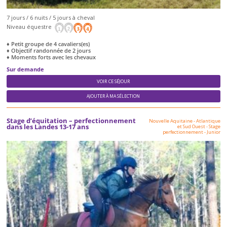
7 jours / 6 nuits / 5 jours à cheval
Niveau équestre
♦ Petit groupe de 4 cavaliers(es)
♦ Objectif randonnée de 2 jours
♦ Moments forts avec les chevaux
Sur demande
VOIR CE SÉJOUR
AJOUTER À MA SÉLECTION
Stage d’équitation – perfectionnement
Nouvelle Aquitaine - Atlantique
dans les Landes 13-17 ans
et Sud Ouest
-
Stage
perfectionnement
-
Junior