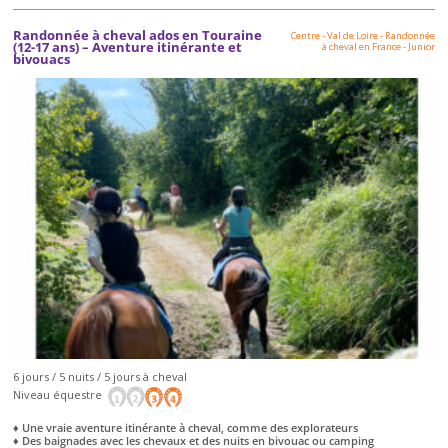
Randonnée à cheval ados en Touraine
Centre - Val de Loire
-
Randonnée
(12-17 ans) – Aventure itinérante et
à cheval en France
-
Junior
bivouacs
6 jours / 5 nuits / 5 jours à cheval
Niveau équestre
♦ Une vraie aventure itinérante à cheval, comme des explorateurs
♦ Des baignades avec les chevaux et des nuits en bivouac ou camping