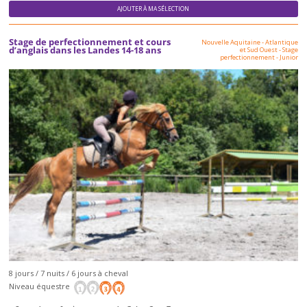
AJOUTER À MA SÉLECTION
Stage de perfectionnement et cours
Nouvelle Aquitaine - Atlantique
d’anglais dans les Landes 14-18 ans
et Sud Ouest
-
Stage
perfectionnement
-
Junior
8 jours / 7 nuits / 6 jours à cheval
Niveau équestre