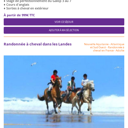
♦ Stage de perfectionnement du Galop 3 au 7
♦ Cours d'anglais
♦ Sorties à cheval en extérieur
À partir de 999€ TTC
VOIR CE SÉJOUR
AJOUTER À MA SÉLECTION
Randonnée à cheval dans les Landes
Nouvelle Aquitaine - Atlantique
et Sud Ouest
-
Randonnée à
cheval en France
-
Adulte