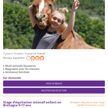
7 jours / 6 nuits / 5 jours à cheval
Niveau équestre
♦ Multi activités équestres
♦ Baignades avec les chevaux
♦ Ambiance familiale
Sur demande
VOIR CE SÉJOUR
AJOUTER À MA SÉLECTION
Stage d’équitation intensif enfant en
Bretagne - Pays de la Loire
-
Stage
Bretagne 9-17 ans
perfectionnement
-
Junior