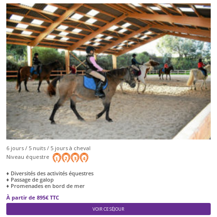
6 jours / 5 nuits / 5 jours à cheval
Niveau équestre
♦ Diversités des activités équestres
♦ Passage de galop
♦ Promenades en bord de mer
À partir de 895€ TTC
VOIR CE SÉJOUR