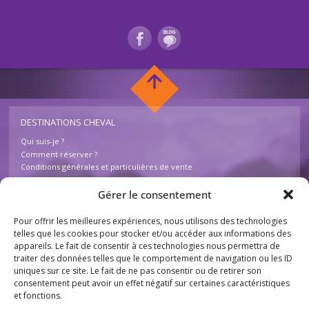
DESTINATIONS CHEVAL
Qui suis-je ?
Comment réserver ?
Conditions générales et particulières de vente
Foire aux questions – Destinations Cheval
Contactez-nous
Gérer le consentement
Pour offrir les meilleures expériences, nous utilisons des technologies
INFOS
telles que les cookies pour stocker et/ou accéder aux informations des
appareils. Le fait de consentir à ces technologies nous permettra de
Mentions légales
traiter des données telles que le comportement de navigation ou les ID
Plan du site
uniques sur ce site. Le fait de ne pas consentir ou de retirer son
Destinations Cheval
consentement peut avoir un effet négatif sur certaines caractéristiques
755 chemin des Basses Combes
et fonctions.
26230 Chantemerle lès Grignan
France