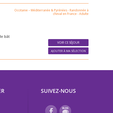
Occitanie – Méditerranée & Pyrénées
-
Randonnée à
cheval en France
-
Adulte
de bât
VOIR CE SÉJOUR
AJOUTER À MA SÉLECTION
ER
SUIVEZ-NOUS