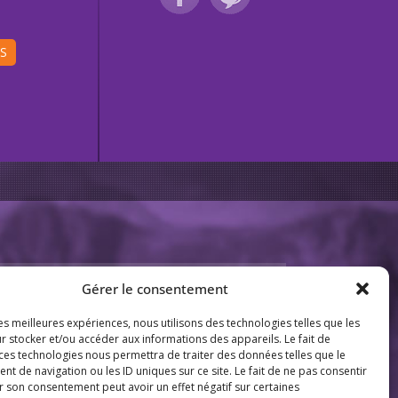
IS
BESOIN DE CONSEIL ?
06 29 93 04 31
THÈMES
Gérer le consentement
Indiquez-nous vos envies, vos
questions...
Tourisme équestre
les meilleures expériences, nous utilisons des technologies telles que les
Activités équestres
r stocker et/ou accéder aux informations des appareils. Le fait de
Votre e-mail :
 ces technologies nous permettra de traiter des données telles que le
Activités pour enfants
 de navigation ou les ID uniques sur ce site. Le fait de ne pas consentir
r son consentement peut avoir un effet négatif sur certaines
Votre message :