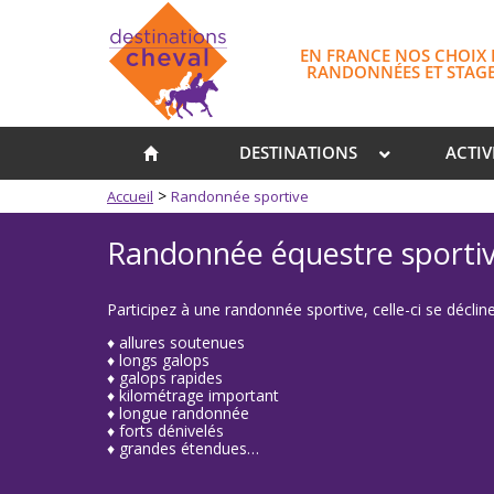
EN FRANCE NOS CHOIX 
RANDONNÉES ET STAG
DESTINATIONS
ACTIV
>
Accueil
Randonnée sportive
Randonnée équestre sporti
Participez à une randonnée sportive, celle-ci se déclin
♦ allures soutenues
♦ longs galops
♦ galops rapides
♦ kilométrage important
♦ longue randonnée
♦ forts dénivelés
♦ grandes étendues…