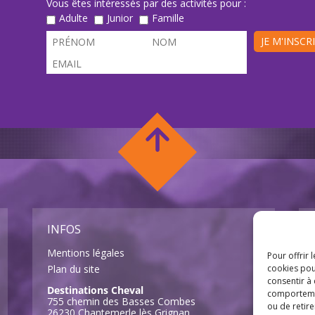
Vous êtes intéressés par des activités pour :
Adulte
Junior
Famille
JE M'INSCR
INFOS
Mentions légales
Pour offrir 
Plan du site
cookies pou
consentir à
Destinations Cheval
comportement
755 chemin des Basses Combes
ou de retire
26230 Chantemerle lès Grignan