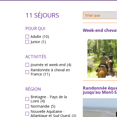
11 SÉJOURS
POUR QUI
Week-end cheval
Adulte
(10)
Junior
(1)
ACTIVITÉS
Journée et week-end
(4)
Randonnée à cheval en
France
(11)
Randonnée équest
RÉGION
jusqu’au Mont-S
Bretagne - Pays de la
Loire
(4)
Normandie
(5)
Nouvelle Aquitaine -
Atlantique et Sud Ouest
(2)