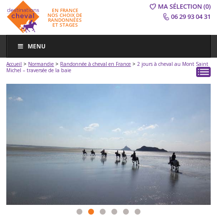
MA SÉLECTION
(0)
EN FRANCE
NOS CHOIX DE
06 29 93 04 31
RANDONNÉES
ET STAGES
MENU
>
>
>
Accueil
Normandie
Randonnée à cheval en France
2 jours à cheval au Mont Saint
Michel – traversée de la baie