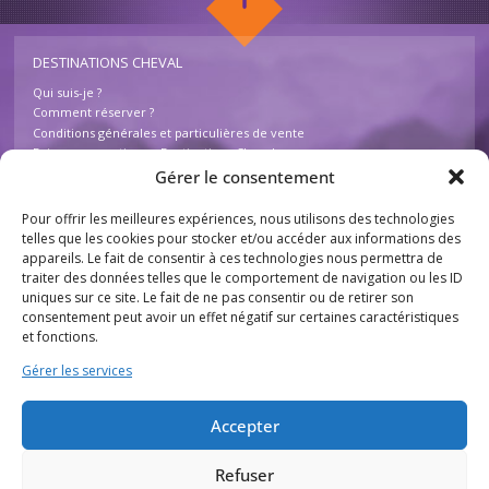
DESTINATIONS CHEVAL
Qui suis-je ?
Comment réserver ?
Conditions générales et particulières de vente
Foire aux questions – Destinations Cheval
Contactez-nous
Gérer le consentement
Pour offrir les meilleures expériences, nous utilisons des technologies
INFOS
telles que les cookies pour stocker et/ou accéder aux informations des
appareils. Le fait de consentir à ces technologies nous permettra de
Mentions légales
traiter des données telles que le comportement de navigation ou les ID
Plan du site
uniques sur ce site. Le fait de ne pas consentir ou de retirer son
Destinations Cheval
consentement peut avoir un effet négatif sur certaines caractéristiques
755 chemin des Basses Combes
et fonctions.
26230 Chantemerle lès Grignan
France
Gérer les services
THÈMES
Accepter
Tourisme équestre
Activités équestres
Refuser
Activités pour enfants