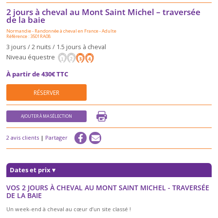
2 jours à cheval au Mont Saint Michel – traversée
de la baie
Normandie
-
Randonnée à cheval en France
-
Adulte
Référence : 3501RA08
3 jours / 2 nuits / 1.5 jours à cheval
Niveau équestre
À partir de 430€ TTC
RÉSERVER
AJOUTER À MA SÉLECTION
2 avis clients
|
Partager
Dates et prix
▾
VOS 2 JOURS À CHEVAL AU MONT SAINT MICHEL - TRAVERSÉE
DE LA BAIE
Un week-end à cheval au cœur d’un site classé !