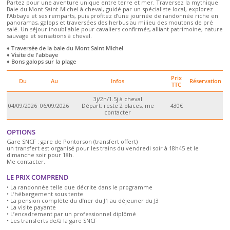
Partez pour une aventure unique entre terre et mer. Traversez la mythique
Baie du Mont Saint-Michel à cheval, guidé par un spécialiste local, explorez
l’Abbaye et ses remparts, puis profitez d’une journée de randonnée riche en
panoramas, galops et traversées des herbus au milieu des moutons de pré
salé. Un séjour inoubliable pour cavaliers confirmés, alliant patrimoine, nature
sauvage et sensations à cheval.
♦ Traversée de la baie du Mont Saint Michel
♦ Visite de l'abbaye
♦ Bons galops sur la plage
Prix
Du
Au
Infos
Réservation
TTC
3j/2n/1.5j à cheval
04/09/2026
06/09/2026
Départ: reste 2 places, me
430€
contacter
OPTIONS
Gare SNCF : gare de Pontorson (transfert offert)
un transfert est organisé pour les trains du vendredi soir à 18h45 et le
dimanche soir pour 18h.
Me contacter.
LE PRIX COMPREND
• La randonnée telle que décrite dans le programme
• L’hébergement sous tente
• La pension complète du dîner du J1 au déjeuner du J3
• La visite payante
• L’encadrement par un professionnel diplômé
• Les transferts de/à la gare SNCF