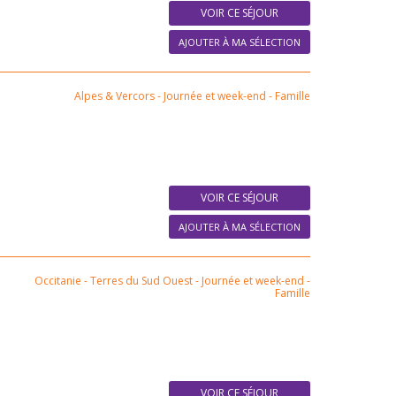
VOIR CE SÉJOUR
AJOUTER À MA SÉLECTION
Alpes & Vercors
-
Journée et week-end
-
Famille
VOIR CE SÉJOUR
AJOUTER À MA SÉLECTION
Occitanie - Terres du Sud Ouest
-
Journée et week-end
-
Famille
VOIR CE SÉJOUR