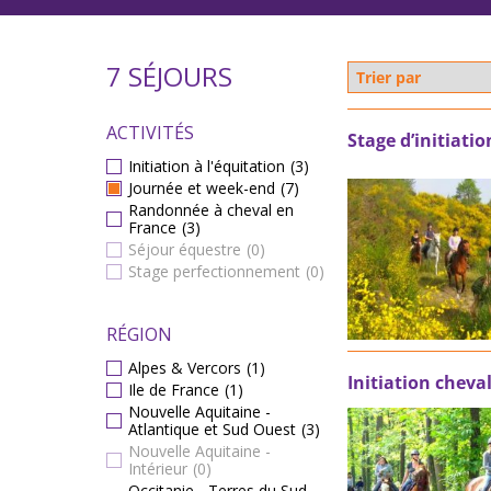
7 SÉJOURS
ACTIVITÉS
Stage d’initiati
Initiation à l'équitation
(3)
Journée et week-end
(7)
Randonnée à cheval en
France
(3)
Séjour équestre
(0)
Stage perfectionnement
(0)
RÉGION
Alpes & Vercors
(1)
Initiation cheva
Ile de France
(1)
Nouvelle Aquitaine -
Atlantique et Sud Ouest
(3)
Nouvelle Aquitaine -
Intérieur
(0)
Occitanie - Terres du Sud