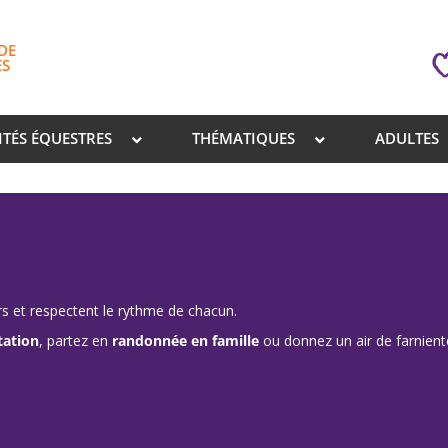
DE
ES
ITÉS ÉQUESTRES
THÉMATIQUES
ADULTES
rs et respectent le rythme de chacun.
tation
, partez en
randonnée en famille
ou donnez un air de farnien