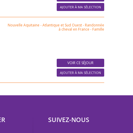
AJOUTER À MA SÉLECTION
Nouvelle Aquitaine - Atlantique et Sud Ouest
-
Randonnée
à cheval en France
-
Famille
VOIR CE SÉJOUR
AJOUTER À MA SÉLECTION
ER
SUIVEZ-NOUS