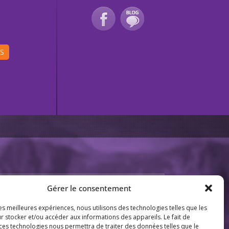
IS
BESOIN DE CONSEIL ?
06 29 93 04 31
Gérer le consentement
THÈMES
Indiquez-nous vos envies, vos
questions...
Tourisme équestre
les meilleures expériences, nous utilisons des technologies telles que les
r stocker et/ou accéder aux informations des appareils. Le fait de
Activités équestres
Votre e-mail :
 ces technologies nous permettra de traiter des données telles que le