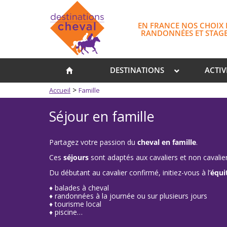
EN FRANCE NOS CHOIX 
RANDONNÉES ET STAG
DESTINATIONS
ACTIV
>
Accueil
Famille
Séjour en famille
Partagez votre passion du
cheval en famille
.
Ces
séjours
sont adaptés aux cavaliers et non cavalie
Du débutant au cavalier confirmé, initiez-vous à l’
équi
♦ balades à cheval
♦ randonnées à la journée ou sur plusieurs jours
♦ tourisme local
♦ piscine…