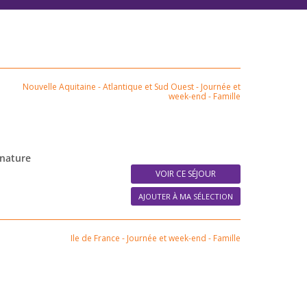
Nouvelle Aquitaine - Atlantique et Sud Ouest
-
Journée et
week-end
-
Famille
 nature
VOIR CE SÉJOUR
AJOUTER À MA SÉLECTION
Ile de France
-
Journée et week-end
-
Famille