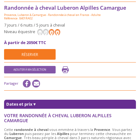
Randonnée à cheval Luberon Alpilles Camargue
Provence, Luberon & Camargue
-
Randonnée à cheval en France
-
Adulte
Référence : 8401RA02
7 jours / 6 nuits / 5 jours à cheval
Niveau équestre
À partir de 2050€ TTC
RÉSERVER
AJOUTER À MA SÉLECTION
Partager
Dates et prix
▾
VOTRE RANDONNÉE À CHEVAL LUBERON ALPILLES
CAMARGUE
Cette
randonnée à cheval
vous emmène à travers la
Provence
. Vous partez
du
Luberon
puis passez par les
Alpilles
pour terminez cette chevauchée en
Camargue
. Très beau périple à cheval dans 3 parcs naturels régionaux avec