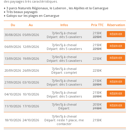
des paysages très caractéristiques.
♦ 3 parcs Naturels Régionaux, le Luberon , les Alpilles et la Camargue
♦ Très beaux paysages
♦ Galops sur les plages en Camargue
Du
Au
Infos
Prix TTC
Réservation
7j/6n/5j à cheval
2150€
RÉSERVER
30/08/2026
05/09/2026
Départ: dès 5 cavaliers
2250€
7j/6n/5j à cheval
2150€
RÉSERVER
06/09/2026
12/09/2026
Départ: dès 5 cavaliers
2250€
7j/6n/5j à cheval
RÉSERVER
13/09/2026
19/09/2026
2250€
Départ: dès 5 cavaliers
7j/6n/5j à cheval
20/09/2026
26/09/2026
2250€
Départ: complet
7j/6n/5j à cheval
2150€
RÉSERVER
27/09/2026
03/10/2026
Départ: dès 5 cavaliers
2250€
7j/6n/5j à cheval
2150€
RÉSERVER
04/10/2026
10/10/2026
Départ: dès 5 cavaliers
2250€
7j/6n/5j à cheval
2050€
RÉSERVER
11/10/2026
17/10/2026
Départ:
2150€
7j/6n/5j à cheval
18/10/2026
24/10/2026
Départ: reste 1 place, me
2150€
contacter