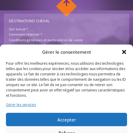
DESTINATIONS CHEVAL
Qui suis-je ?
Comment réserver ?
Conditions générales et particulières de vente
Foire aux questions – Destinations Cheval
Contactez-nous
Gérer le consentement
Pour offrir les meilleures expériences, nous utilisons des technologies
INFOS
telles que les cookies pour stocker et/ou accéder aux informations des
appareils. Le fait de consentir à ces technologies nous permettra de
Mentions légales
traiter des données telles que le comportement de navigation ou les ID
Plan du site
uniques sur ce site. Le fait de ne pas consentir ou de retirer son
Destinations Cheval
consentement peut avoir un effet négatif sur certaines caractéristiques
755 chemin des Basses Combes
et fonctions.
26230 Chantemerle lès Grignan
France
Gérer les services
THÈMES
Accepter
Tourisme équestre
Activités équestres
Refuser