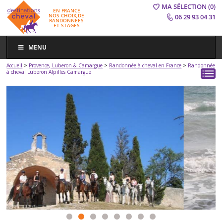
MA SÉLECTION
(0)
EN FRANCE
NOS CHOIX DE
06 29 93 04 31
RANDONNÉES
ET STAGES
MENU
>
>
>
Accueil
Provence, Luberon & Camargue
Randonnée à cheval en France
Randonnée
à cheval Luberon Alpilles Camargue