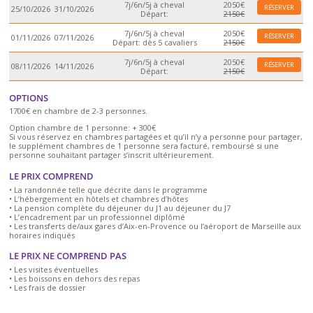
7j/6n/5j à cheval
2050€
RÉSERVER
25/10/2026
31/10/2026
Départ:
2150€
7j/6n/5j à cheval
2050€
RÉSERVER
01/11/2026
07/11/2026
Départ: dès 5 cavaliers
2150€
7j/6n/5j à cheval
2050€
RÉSERVER
08/11/2026
14/11/2026
Départ:
2150€
OPTIONS
1700€ en chambre de 2-3 personnes.
Option chambre de 1 personne: + 300€
Si vous réservez en chambres partagées et qu’il n’y a personne pour partager,
le supplément chambres de 1 personne sera facturé, remboursé si une
personne souhaitant partager s’inscrit ultérieurement.
LE PRIX COMPREND
• La randonnée telle que décrite dans le programme
• L’hébergement en hôtels et chambres d’hôtes
• La pension complète du déjeuner du J1 au déjeuner du J7
• L’encadrement par un professionnel diplômé
• Les transferts de/aux gares d’Aix-en-Provence ou l’aéroport de Marseille aux
horaires indiqués
LE PRIX NE COMPREND PAS
• Les visites éventuelles
• Les boissons en dehors des repas
• Les frais de dossier