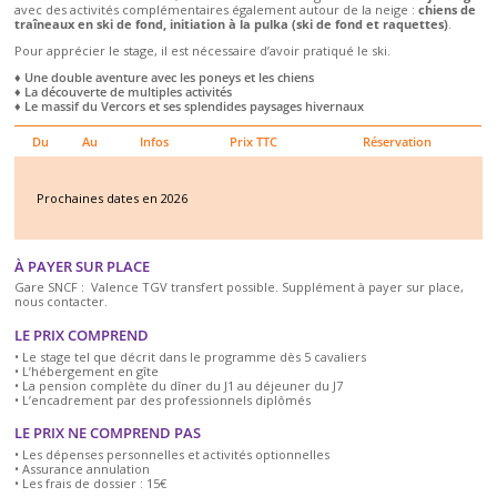
avec des activités complémentaires également autour de la neige :
chiens de
traîneaux en ski de fond, initiation à la pulka (ski de fond et raquettes)
.
Pour apprécier le stage, il est nécessaire d’avoir pratiqué le ski.
♦ Une double aventure avec les poneys et les chiens
♦ La découverte de multiples activités
♦ Le massif du Vercors et ses splendides paysages hivernaux
Du
Au
Infos
Prix TTC
Réservation
Prochaines dates en 2026
À PAYER SUR PLACE
Gare SNCF : Valence TGV transfert possible. Supplément à payer sur place,
nous contacter.
LE PRIX COMPREND
• Le stage tel que décrit dans le programme dès 5 cavaliers
• L’hébergement en gîte
• La pension complète du dîner du J1 au déjeuner du J7
• L’encadrement par des professionnels diplômés
LE PRIX NE COMPREND PAS
• Les dépenses personnelles et activités optionnelles
• Assurance annulation
• Les frais de dossier : 15€