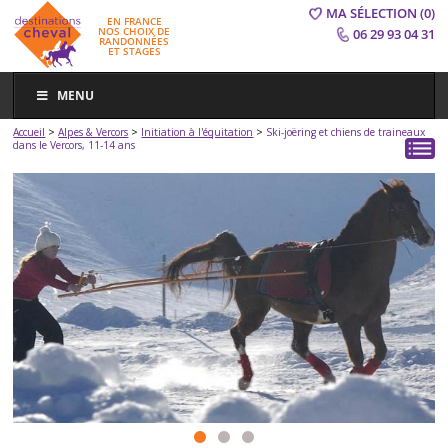
MA SÉLECTION
(0)
EN FRANCE
NOS CHOIX DE
06 29 93 04 31
RANDONNÉES
ET STAGES
MENU
>
>
>
Accueil
Alpes & Vercors
Initiation à l'équitation
Ski-joëring et chiens de traineaux
dans le Vercors, 11-14 ans