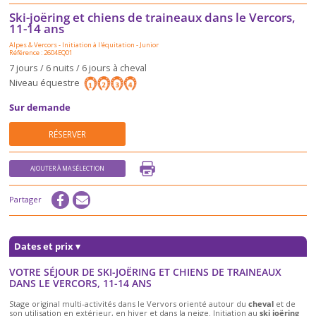
Ski-joëring et chiens de traineaux dans le Vercors,
11-14 ans
Alpes & Vercors
-
Initiation à l'équitation
-
Junior
Référence : 2604EQ01
7 jours / 6 nuits / 6 jours à cheval
Niveau équestre
Sur demande
RÉSERVER
AJOUTER À MA SÉLECTION
Partager
Dates et prix
▾
VOTRE SÉJOUR DE SKI-JOËRING ET CHIENS DE TRAINEAUX
DANS LE VERCORS, 11-14 ANS
Stage original multi-activités dans le Vervors orienté autour du
cheval
et de
son utilisation en extérieur, en hiver et dans la neige. Initiation au
ski joëring