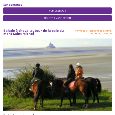
Sur demande
VOIR CE SÉJOUR
AJOUTER À MA SÉLECTION
Balade à cheval autour de la baie du
Normandie
-
Randonnée à cheval
Mont Saint Michel
en France
-
Adulte