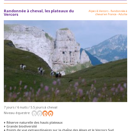
Randonnée à cheval, les plateaux du
Alpes & Vercors
-
Randonnée à
Vercors
cheval en France
-
Adulte
7 jours / 6 nuits / 5.5 jours à cheval
Niveau équestre
♦ Réserve naturelle des hauts plateaux
♦ Grande biodiversité
♦ Points de vue extraordinaires sur la chaîne des Alpes et le Vercors Sud