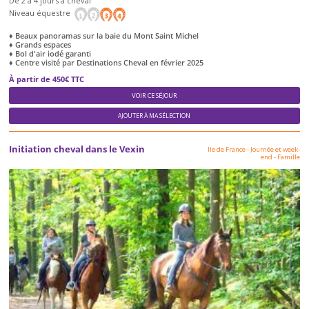
De 2 à 4 jours à cheval
Niveau équestre
♦ Beaux panoramas sur la baie du Mont Saint Michel
♦ Grands espaces
♦ Bol d'air iodé garanti
♦ Centre visité par Destinations Cheval en février 2025
À partir de 450€ TTC
VOIR CE SÉJOUR
AJOUTER À MA SÉLECTION
Initiation cheval dans le Vexin
Ile de France
-
Journée et week-
end
-
Famille