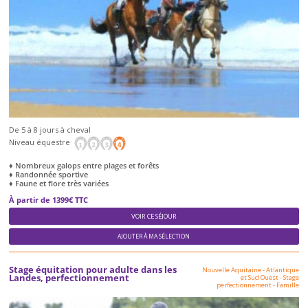
De 5 à 8 jours à cheval
Niveau équestre
♦ Nombreux galops entre plages et forêts
♦ Randonnée sportive
♦ Faune et flore très variées
À partir de 1399€ TTC
VOIR CE SÉJOUR
AJOUTER À MA SÉLECTION
Stage équitation pour adulte dans les
Nouvelle Aquitaine - Atlantique
Landes, perfectionnement
et Sud Ouest
-
Stage
perfectionnement
-
Famille