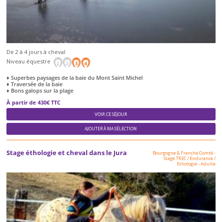
De 2 à 4 jours à cheval
Niveau équestre
♦ Superbes paysages de la baie du Mont Saint Michel
♦ Traversée de la baie
♦ Bons galops sur la plage
À partir de 430€ TTC
VOIR CE SÉJOUR
AJOUTER À MA SÉLECTION
Stage éthologie et cheval dans le Jura
Bourgogne & Franche Comté
-
Stage TREC / Endurance /
Ethologie
-
Adulte