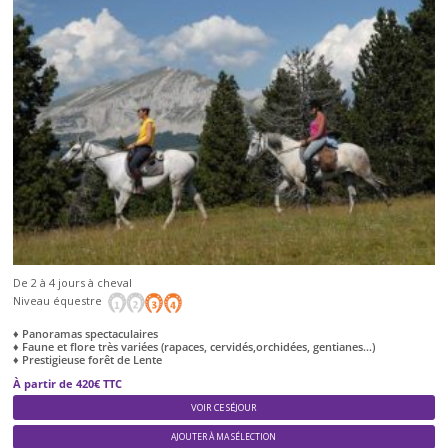
De 2 à 4 jours à cheval
Niveau équestre
♦ Panoramas spectaculaires
♦ Faune et flore très variées (rapaces, cervidés,orchidées, gentianes…)
♦ Prestigieuse forêt de Lente
À partir de 420€ TTC
VOIR CE SÉJOUR
AJOUTER À MA SÉLECTION