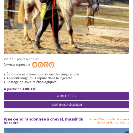
De 2 à 3 jours à cheval
Niveau équestre
♦ Éthologie et cheval pour mieux le comprendre
♦ Apprentissage plus rapide dans la légèreté
♦ Passage de savoirs éthologiques
À partir de 410€ TTC
VOIR CE SÉJOUR
AJOUTER À MA SÉLECTION
Week-end randonnée à cheval, massif du
Alpes & Vercors
-
Randonnée à
Vercors
cheval en France
-
Adulte