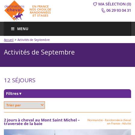
MA SÉLECTION
(0)
EN FRANCE
NOS CHOIX DE
06 29 93 04 31
RANDONNÉES
ET STAGES
MENU
>
Accueil
Activités de Septembre
Activités de Septembre
12 SÉJOURS
Filtres
▾
2 jours à cheval au Mont Saint Michel –
Normandie
-
Randonnée à cheval
traversée de la baie
en France
-
Adulte