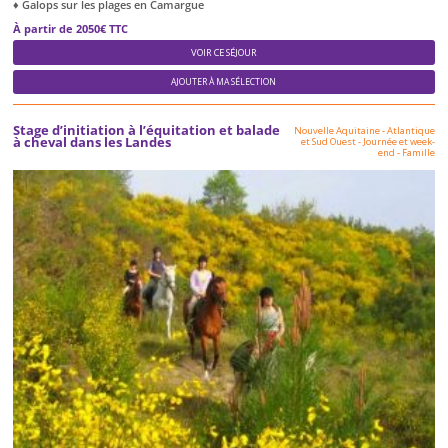
♦ Galops sur les plages en Camargue
À partir de 2050€ TTC
VOIR CE SÉJOUR
AJOUTER À MA SÉLECTION
Stage d’initiation à l’équitation et balade
Nouvelle Aquitaine - Atlantique
à cheval dans les Landes
et Sud Ouest
-
Journée et week-
end
-
Famille