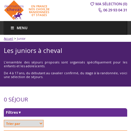
MA SÉLECTION
(0)
EN FRANCE
NOS CHOIX DE
06 29 93 04 31
RANDONNÉES
ET STAGES
MENU
>
Accueil
Junior
Les juniors à cheval
L’ensemble des séjours proposés sont organisés spécifiquement pour les
enfants et les adolescents.
De 4 à 17 ans, du débutant au cavalier confirmé, du stage à la randonnée, voici
une sélection de séjours.
0 SÉJOUR
Filtres
▾