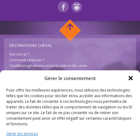
DESTINATIONS CHEVAL
Qui suis-je ?
Comment réserver ?
Conditions générales et particulières de vente
Foire aux questions – Destinations Cheval
Contactez-nous
Gérer le consentement
Pour offrir les meilleures expériences, nous utilisons des technologies
INFOS
telles que les cookies pour stocker et/ou accéder aux informations des
appareils. Le fait de consentir à ces technologies nous permettra de
Mentions légales
traiter des données telles que le comportement de navigation ou les ID
Plan du site
uniques sur ce site. Le fait de ne pas consentir ou de retirer son
Destinations Cheval
consentement peut avoir un effet négatif sur certaines caractéristiques
755 chemin des Basses Combes
et fonctions.
26230 Chantemerle lès Grignan
France
Gérer les services