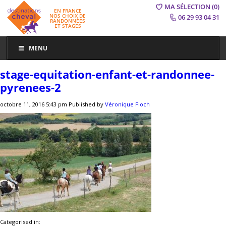
MA SÉLECTION
(0)
EN FRANCE
NOS CHOIX DE
06 29 93 04 31
RANDONNÉES
ET STAGES
MENU
stage-equitation-enfant-et-randonnee-
pyrenees-2
octobre 11, 2016 5:43 pm
Published by
Véronique Floch
Categorised in: