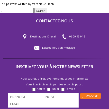
This post was written by Véronique Floch
Search
CONTACTEZ-NOUS
Destinations Cheval
06 29 93 04 31
Laissez-nous un message
INSCRIVEZ-VOUS À NOTRE NEWSLETTER
Nouveautés, offres, évènements, soyez informé(e)s
Vous êtes intéressés par des activités pour :
Adulte
Junior
Famille
JE M'INSCRIS