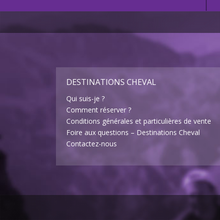
DESTINATIONS CHEVAL
Qui suis-je ?
Comment réserver ?
Conditions générales et particulières de vente
Foire aux questions – Destinations Cheval
Contactez-nous