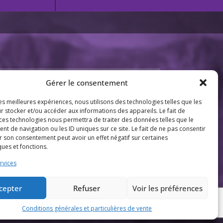
THÈMES
Gérer le consentement
Tourisme équestre
les meilleures expériences, nous utilisons des technologies telles que les
Activités équestres
r stocker et/ou accéder aux informations des appareils. Le fait de
 ces technologies nous permettra de traiter des données telles que le
Activités pour enfants
 de navigation ou les ID uniques sur ce site. Le fait de ne pas consentir
r son consentement peut avoir un effet négatif sur certaines
ques et fonctions.
rvices
cepter
Refuser
Voir les préférences
Conditions générales et particulières de vente