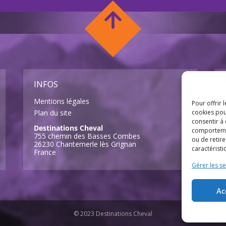
INFOS
Mentions légales
Pour offrir 
Plan du site
cookies pou
consentir à
Destinations Cheval
comportement
755 chemin des Basses Combes
ou de retire
26230 Chantemerle lès Grignan
caractéristi
France
Gérer les se
Ac
© 2023 Destinations Cheval