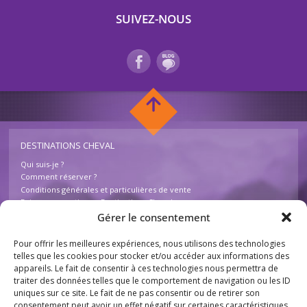
SUIVEZ-NOUS
DESTINATIONS CHEVAL
Qui suis-je ?
Comment réserver ?
Conditions générales et particulières de vente
Foire aux questions – Destinations Cheval
Contactez-nous
Gérer le consentement
Pour offrir les meilleures expériences, nous utilisons des technologies
INFOS
telles que les cookies pour stocker et/ou accéder aux informations des
appareils. Le fait de consentir à ces technologies nous permettra de
Mentions légales
traiter des données telles que le comportement de navigation ou les ID
Plan du site
uniques sur ce site. Le fait de ne pas consentir ou de retirer son
Destinations Cheval
consentement peut avoir un effet négatif sur certaines caractéristiques