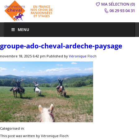
MA SÉLECTION
(0)
EN FRANCE
NOS CHOIX DE
06 29 93 04 31
RANDONNÉES
ET STAGES
MENU
groupe-ado-cheval-ardeche-paysage
novembre 18, 2025 6:42 pm
Published by
Véronique Floch
Categorised in:
This post was written by Véronique Floch