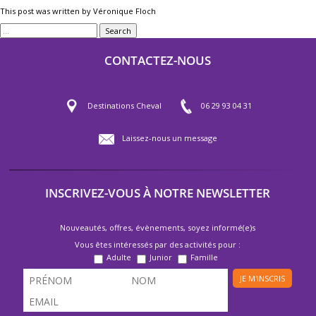
This post was written by Véronique Floch
Search
CONTACTEZ-NOUS
Destinations Cheval
06 29 93 04 31
Laissez-nous un message
INSCRIVEZ-VOUS À NOTRE NEWSLETTER
Nouveautés, offres, évènements, soyez informé(e)s
Vous êtes intéressés par des activités pour :
Adulte
Junior
Famille
JE M'INSCRIS