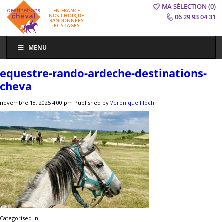
MA SÉLECTION
(0)
EN FRANCE
NOS CHOIX DE
06 29 93 04 31
RANDONNÉES
ET STAGES
MENU
equestre-rando-ardeche-destinations-
cheva
novembre 18, 2025 4:00 pm
Published by
Véronique Floch
Categorised in: