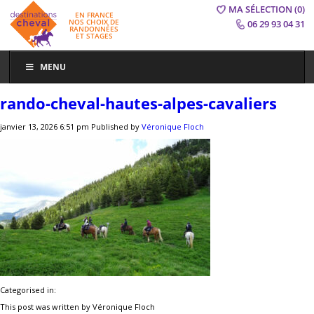
MA SÉLECTION
(0)
EN FRANCE
NOS CHOIX DE
06 29 93 04 31
RANDONNÉES
ET STAGES
MENU
rando-cheval-hautes-alpes-cavaliers
janvier 13, 2026 6:51 pm
Published by
Véronique Floch
Categorised in:
This post was written by Véronique Floch