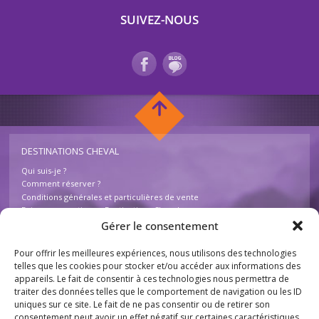
SUIVEZ-NOUS
DESTINATIONS CHEVAL
Qui suis-je ?
Comment réserver ?
Conditions générales et particulières de vente
Foire aux questions – Destinations Cheval
Contactez-nous
Gérer le consentement
Pour offrir les meilleures expériences, nous utilisons des technologies
INFOS
telles que les cookies pour stocker et/ou accéder aux informations des
appareils. Le fait de consentir à ces technologies nous permettra de
Mentions légales
traiter des données telles que le comportement de navigation ou les ID
Plan du site
uniques sur ce site. Le fait de ne pas consentir ou de retirer son
Destinations Cheval
consentement peut avoir un effet négatif sur certaines caractéristiques