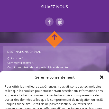
SUIVEZ-NOUS
DESTINATIONS CHEVAL
Qui suis-je ?
Comment réserver ?
Conditions générales et particulières de vente
Foire aux questions – Destinations Cheval
Contactez-nous
Gérer le consentement
Pour offrir les meilleures expériences, nous utilisons des technologies
INFOS
telles que les cookies pour stocker et/ou accéder aux informations des
appareils. Le fait de consentir à ces technologies nous permettra de
Mentions légales
traiter des données telles que le comportement de navigation ou les ID
Plan du site
uniques sur ce site. Le fait de ne pas consentir ou de retirer son
Destinations Cheval
consentement peut avoir un effet négatif sur certaines caractéristiques