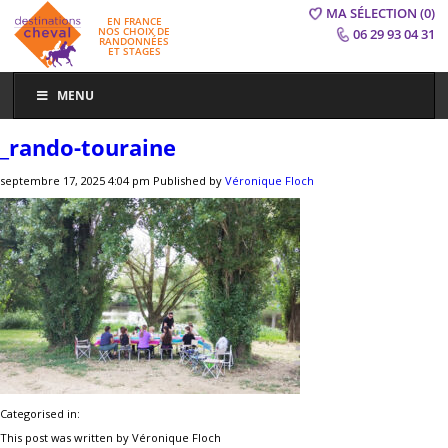
MA SÉLECTION
(0)
EN FRANCE
NOS CHOIX DE
06 29 93 04 31
RANDONNÉES
ET STAGES
MENU
_rando-touraine
septembre 17, 2025 4:04 pm
Published by
Véronique Floch
Categorised in:
This post was written by Véronique Floch