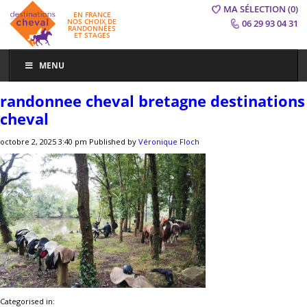
MA SÉLECTION
(0)
EN FRANCE
NOS CHOIX DE
06 29 93 04 31
RANDONNÉES
ET STAGES
MENU
randonnee cheval bretagne destinations
cheval
octobre 2, 2025 3:40 pm
Published by
Véronique Floch
Categorised in: