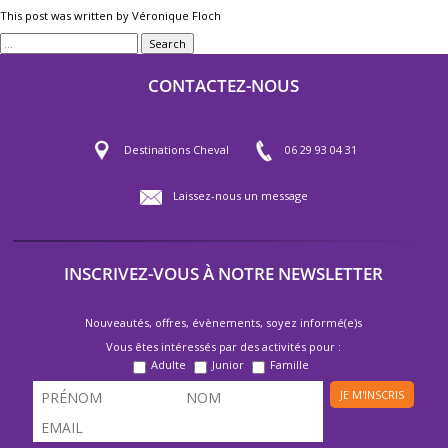
This post was written by Véronique Floch
Search
CONTACTEZ-NOUS
Destinations Cheval
06 29 93 04 31
Laissez-nous un message
INSCRIVEZ-VOUS À NOTRE NEWSLETTER
Nouveautés, offres, évènements, soyez informé(e)s
Vous êtes intéressés par des activités pour :
Adulte
Junior
Famille
JE M'INSCRIS