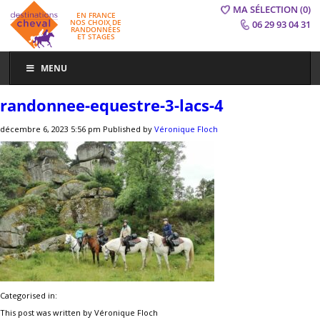
MA SÉLECTION
(0)
EN FRANCE
NOS CHOIX DE
06 29 93 04 31
RANDONNÉES
ET STAGES
MENU
randonnee-equestre-3-lacs-4
décembre 6, 2023 5:56 pm
Published by
Véronique Floch
Categorised in:
This post was written by Véronique Floch