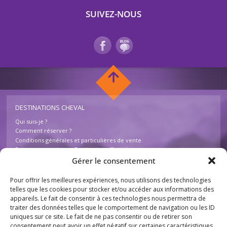
SUIVEZ-NOUS
DESTINATIONS CHEVAL
Qui suis-je ?
Comment réserver ?
Conditions générales et particulières de vente
Foire aux questions – Destinations Cheval
Contactez-nous
Gérer le consentement
Pour offrir les meilleures expériences, nous utilisons des technologies
INFOS
telles que les cookies pour stocker et/ou accéder aux informations des
appareils. Le fait de consentir à ces technologies nous permettra de
Mentions légales
traiter des données telles que le comportement de navigation ou les ID
Plan du site
uniques sur ce site. Le fait de ne pas consentir ou de retirer son
Destinations Cheval
consentement peut avoir un effet négatif sur certaines caractéristiques