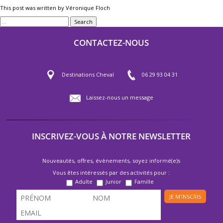
This post was written by Véronique Floch
Search
CONTACTEZ-NOUS
Destinations Cheval
06 29 93 04 31
Laissez-nous un message
INSCRIVEZ-VOUS À NOTRE NEWSLETTER
Nouveautés, offres, évènements, soyez informé(e)s
Vous êtes intéressés par des activités pour :
Adulte
Junior
Famille
JE M'INSCRIS