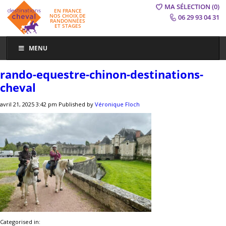
MA SÉLECTION
(0)
EN FRANCE
NOS CHOIX DE
06 29 93 04 31
RANDONNÉES
ET STAGES
MENU
rando-equestre-chinon-destinations-
cheval
avril 21, 2025 3:42 pm
Published by
Véronique Floch
Categorised in: