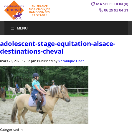
MA SÉLECTION
(0)
EN FRANCE
NOS CHOIX DE
06 29 93 04 31
RANDONNÉES
ET STAGES
MENU
adolescent-stage-equitation-alsace-
destinations-cheval
mars 26, 2025 12:52 pm
Published by
Véronique Floch
Categorised in: