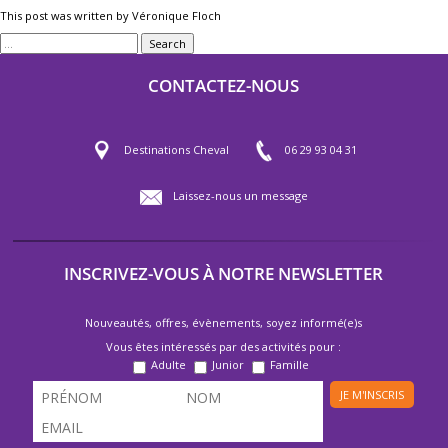
This post was written by Véronique Floch
Search
CONTACTEZ-NOUS
Destinations Cheval
06 29 93 04 31
Laissez-nous un message
INSCRIVEZ-VOUS À NOTRE NEWSLETTER
Nouveautés, offres, évènements, soyez informé(e)s
Vous êtes intéressés par des activités pour :
Adulte
Junior
Famille
JE M'INSCRIS