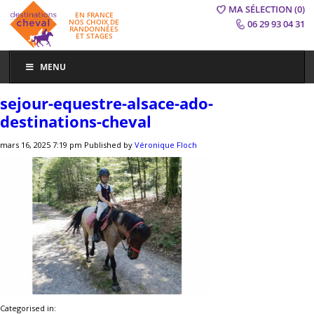
MA SÉLECTION
(0)
EN FRANCE
NOS CHOIX DE
06 29 93 04 31
RANDONNÉES
ET STAGES
MENU
sejour-equestre-alsace-ado-
destinations-cheval
mars 16, 2025 7:19 pm
Published by
Véronique Floch
Categorised in: