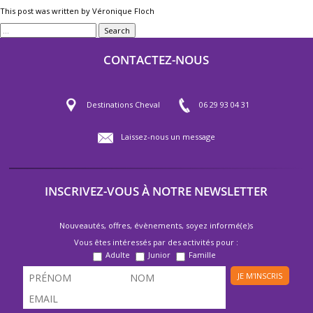
This post was written by Véronique Floch
Search
CONTACTEZ-NOUS
Destinations Cheval
06 29 93 04 31
Laissez-nous un message
INSCRIVEZ-VOUS À NOTRE NEWSLETTER
Nouveautés, offres, évènements, soyez informé(e)s
Vous êtes intéressés par des activités pour :
Adulte
Junior
Famille
JE M'INSCRIS