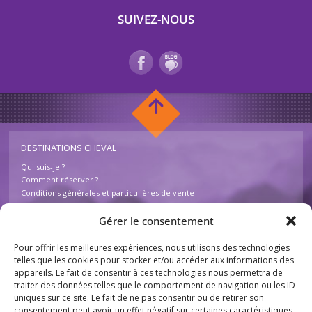
SUIVEZ-NOUS
DESTINATIONS CHEVAL
Qui suis-je ?
Comment réserver ?
Conditions générales et particulières de vente
Foire aux questions – Destinations Cheval
Contactez-nous
Gérer le consentement
Pour offrir les meilleures expériences, nous utilisons des technologies
INFOS
telles que les cookies pour stocker et/ou accéder aux informations des
appareils. Le fait de consentir à ces technologies nous permettra de
Mentions légales
traiter des données telles que le comportement de navigation ou les ID
Plan du site
uniques sur ce site. Le fait de ne pas consentir ou de retirer son
Destinations Cheval
consentement peut avoir un effet négatif sur certaines caractéristiques