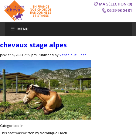
MA SÉLECTION
(0)
EN FRANCE
NOS CHOIX DE
06 29 93 04 31
RANDONNÉES
ET STAGES
MENU
chevaux stage alpes
janvier 5, 2023 7:39 pm
Published by
Véronique Floch
Categorised in:
This post was written by Véronique Floch