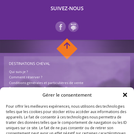
SUIVEZ-NOUS
DESTINATIONS CHEVAL
Qui suis-je ?
Comment réserver ?
Conditions générales et particulières de vente
Foire aux questions – Destinations Cheval
Contactez-nous
Gérer le consentement
Pour offrir les meilleures expériences, nous utilisons des technologies
INFOS
telles que les cookies pour stocker et/ou accéder aux informations des
appareils. Le fait de consentir à ces technologies nous permettra de
Mentions légales
traiter des données telles que le comportement de navigation ou les ID
Plan du site
uniques sur ce site. Le fait de ne pas consentir ou de retirer son
Destinations Cheval
consentement peut avoir un effet négatif sur certaines caractéristiques