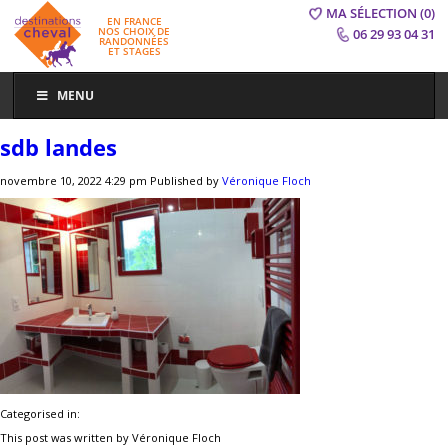
MA SÉLECTION
(0)
EN FRANCE
NOS CHOIX DE
06 29 93 04 31
RANDONNÉES
ET STAGES
MENU
sdb landes
novembre 10, 2022 4:29 pm
Published by
Véronique Floch
Categorised in:
This post was written by Véronique Floch