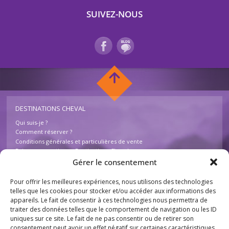
SUIVEZ-NOUS
DESTINATIONS CHEVAL
Qui suis-je ?
Comment réserver ?
Conditions générales et particulières de vente
Foire aux questions – Destinations Cheval
Contactez-nous
Gérer le consentement
Pour offrir les meilleures expériences, nous utilisons des technologies
INFOS
telles que les cookies pour stocker et/ou accéder aux informations des
appareils. Le fait de consentir à ces technologies nous permettra de
Mentions légales
traiter des données telles que le comportement de navigation ou les ID
Plan du site
uniques sur ce site. Le fait de ne pas consentir ou de retirer son
Destinations Cheval
consentement peut avoir un effet négatif sur certaines caractéristiques