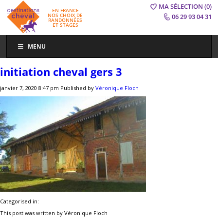
MA SÉLECTION
(0)
EN FRANCE
NOS CHOIX DE
06 29 93 04 31
RANDONNÉES
ET STAGES
MENU
initiation cheval gers 3
janvier 7, 2020 8:47 pm
Published by
Véronique Floch
Categorised in:
This post was written by Véronique Floch