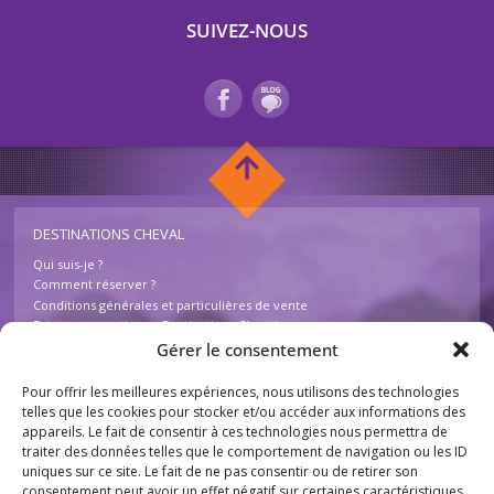
SUIVEZ-NOUS
DESTINATIONS CHEVAL
Qui suis-je ?
Comment réserver ?
Conditions générales et particulières de vente
Foire aux questions – Destinations Cheval
Contactez-nous
Gérer le consentement
Pour offrir les meilleures expériences, nous utilisons des technologies
INFOS
telles que les cookies pour stocker et/ou accéder aux informations des
appareils. Le fait de consentir à ces technologies nous permettra de
Mentions légales
traiter des données telles que le comportement de navigation ou les ID
Plan du site
uniques sur ce site. Le fait de ne pas consentir ou de retirer son
Destinations Cheval
consentement peut avoir un effet négatif sur certaines caractéristiques